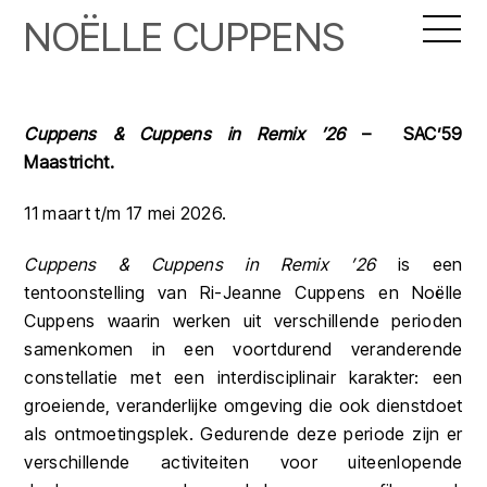
Skip
Me
NOËLLE CUPPENS
to
content
Cuppens & Cuppens in Remix ’26
– SAC’59
Maastricht.
11 maart t/m 17 mei 2026.
Cuppens & Cuppens in Remix ’26
is een
tentoonstelling van Ri-Jeanne Cuppens en Noëlle
Cuppens waarin werken uit verschillende perioden
samenkomen in een voortdurend veranderende
constellatie met een interdisciplinair karakter: een
groeiende, veranderlijke omgeving die ook dienstdoet
als ontmoetingsplek. Gedurende deze periode zijn er
verschillende activiteiten voor uiteenlopende