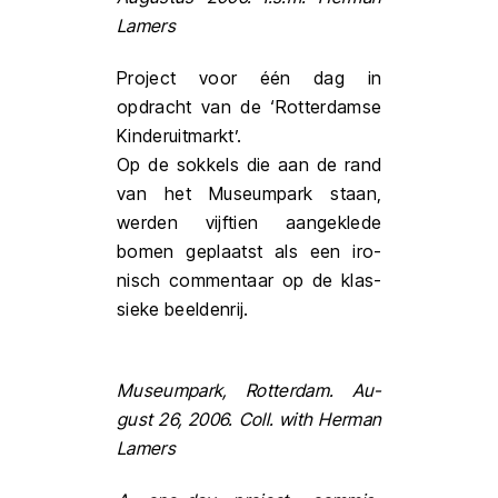
Lamers
Pro­ject voor één dag in
opdracht van de ‘Rot­ter­dam­se
Kin­der­uit­markt’.
Op de sok­kels die aan de rand
van het Muse­um­park staan,
wer­den vijf­tien aan­ge­kle­de
bomen geplaatst als een iro­
nisch com­men­taar op de klas­
sie­ke beel­den­rij.
Mu­se­umpark, Rot­ter­dam. Au­
gust 26, 2006. Coll. with Her­man
Lamers