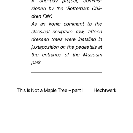
A one-day pro­ject, com­mis­
sioned by the ‘Rot­ter­dam Chil­
dren Fair’.
As an iron­ic com­ment to the
clas­si­cal sculp­ture row, fif­teen
dressed trees were in­stalled in
jux­ta­po­si­tion on the pedestals at
the en­trance of the Museum
park.
This is Not a Maple Tree – part II
Hechtwerk
Back