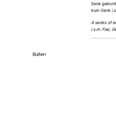
Serie gebord
trum Genk i.s
A series of 
i.s.m. Flac, G
Buiten