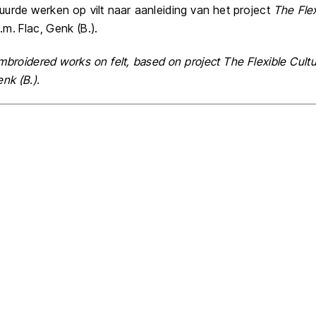
uurde werken op vilt naar aanleiding van het project
The Flex
.m. Flac, Genk (B.).
embroidered works on felt, based on project
The Flexible
Cul­t
enk (B.).
Back
To
Top