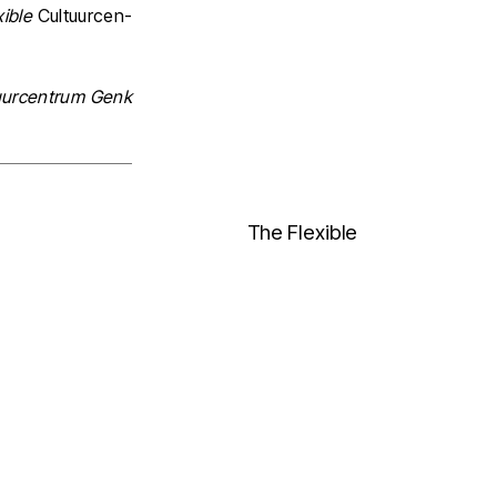
ible
Cul­tuur­cen­
uur­cen­trum Genk
The Flexible